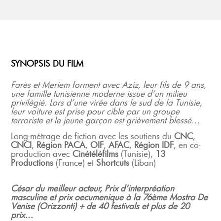
SYNOPSIS DU FILM
Farès et Meriem forment avec Aziz, leur fils de 9 ans,
une famille tunisienne moderne issue d’un milieu
privilégié. Lors d’une virée dans le sud de la Tunisie,
leur voiture est prise pour cible par un groupe
terroriste et le jeune garçon est grièvement blessé…
Long-métrage de fiction avec les soutiens du
CNC
,
CNCI
,
Région PACA
,
OIF
,
AFAC
,
Région IDF
,
en co-
production avec
Cinétéléfilms
(Tunisie),
13
Productions
(France) et
Shortcuts
(Liban)
César du meilleur acteur, Prix d’interpréation
masculine et prix oecumenique à la 76ème Mostra De
Venise (Orizzonti) + de 40 festivals et plus de 20
prix…